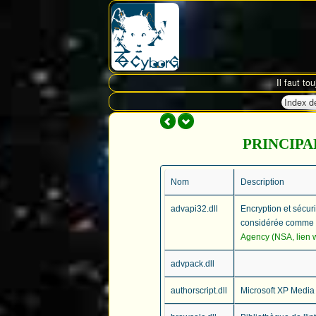
Il faut to
Index d
PRINCIP
Nom
Description
advapi32.dll
Encryption et sécuri
considérée comme 
Agency (NSA, lien 
advpack.dll
authorscript.dll
Microsoft XP Media