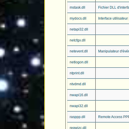
mstask.dll
Fichier DLL d'interf
mydocs.dll
Interface utilisate
netapi32.dll
netcfgx.dll
netevent.dll
Manipulateur d'év
netlogon.dll
ntprint.dll
ntvdmd.dll
nwapi16.dll
nwapi32.dll
rasppp.dll
Remote Access PP
regwizc.dll