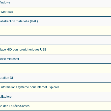
Windows
e Windows
abstraction matérielle (HAL)
rfface HID pour prériphériques USB
exte Microsoft
ration Dll
 Informations système pour Internet Explorer
t Explorer
on des Entrées/Sorties