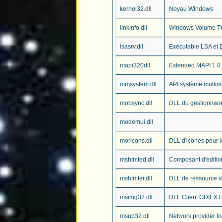
kernel32.dll
Noyau Windows
linkinfo.dll
Windows Volume Tr
lsasrv.dll
Exécutable LSA et 
mapi320dll
Extended MAPI 1.0
mmsystem.dll
API système multim
mobsync.dll
DLL du gestionnaire
modemui.dll
moricons.dll
DLL d'icônes pour l
mshtmled.dll
Composant d'édition
mshtmler.dll
DLL de ressource du
msimg32.dll
DLL Client GDIEXT
msnp32.dll
Network provider fo