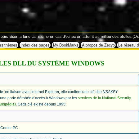
ujours viser la lune car même en cas d'échec on atterrit au milieu des étoiles.(O
es thèmes
Index des pages
My BookMarks
A propos de Zecyb
Le réseau 
ALES DLL DU SYSTÈME WINDOWS
té: en liaison avec Internet Explorer, elle contient une clé dite
NSAKEY
une porte dérobée d'accès à Windows par les
services de la National Security
wikipédia)
. Cette clé existe depuis 1995.
 Center PC