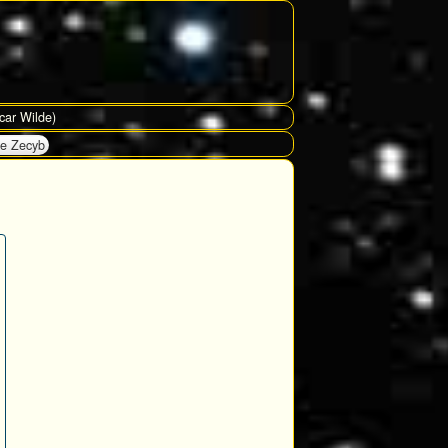
scar Wilde)
de Zecyb