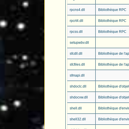
rpcns4.dll
Bibliothèque RPC
rpcrt4.dll
Bibliothèque RPC
rpcss.dll
Bibliothèque RPC
setupwbv.dll
sfcdll.dll
Bibliothèque de l'a
sfcfiles.dll
Bibliothèque de l'a
sfmapi.dll
shdoclc.dll
Bibliothèque d'obje
shdocvw.dll
Bibliothèque d'obje
shell.dll
Bibliothèque d'en
shell32.dll
Bibliothèque d'en