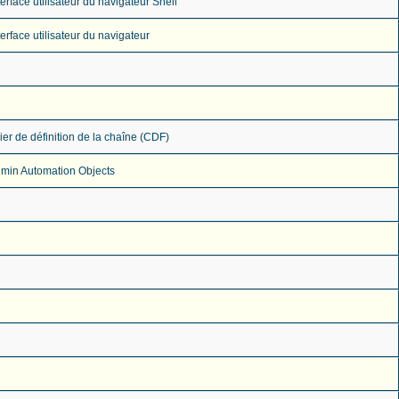
terface utilisateur du navigateur Shell
terface utilisateur du navigateur
ier de définition de la chaîne (CDF)
dmin Automation Objects