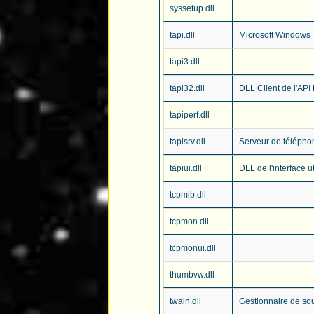
syssetup.dll
tapi.dll
Microsoft Windows
tapi3.dll
tapi32.dll
DLL Client de l'AP
tapiperf.dll
tapisrv.dll
Serveur de télépho
tapiui.dll
DLL de l'interface u
tcpmib.dll
tcpmon.dll
tcpmonui.dll
thumbvw.dll
twain.dll
Gestionnaire de so