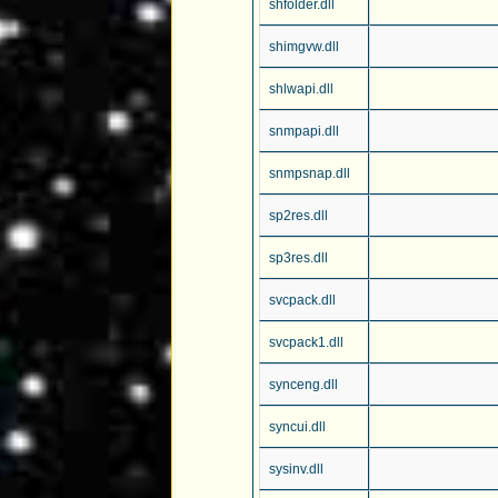
shfolder.dll
shimgvw.dll
shlwapi.dll
snmpapi.dll
snmpsnap.dll
sp2res.dll
sp3res.dll
svcpack.dll
svcpack1.dll
synceng.dll
syncui.dll
sysinv.dll