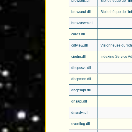
browselc.dll
Bibliothèque de l'in
browseui.dll
Bibliothèque de l'in
browsewm.dll
cards.dll
cdfview.dll
Visionneuse du fich
ciodm.dll
Indexing Service A
dhcpcsvc.dll
dhcpmon.dll
dhcpsapi.dll
dnsapi.dll
dnsrslvr.dll
eventlog.dll