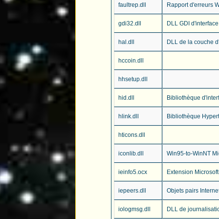
faultrep.dll
Rapport d'erreurs 
gdi32.dll
DLL GDI d'interfac
hal.dll
DLL de la couche d'
hccoin.dll
hhsetup.dll
hid.dll
Bibliothèque d'inte
hlink.dll
Bibliothèque Hypert
hticons.dll
iconlib.dll
Win95-to-WinNT Mig
ieinfo5.ocx
Extension Microsoft
iepeers.dll
Objets pairs Interne
iologmsg.dll
DLL de journalisati