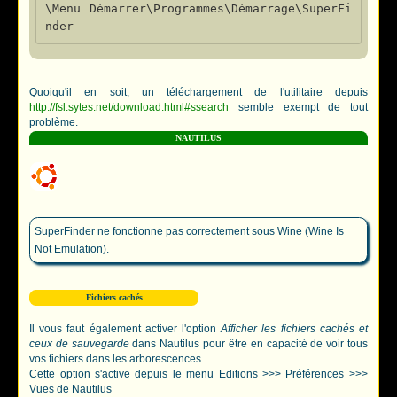
\Menu Démarrer\Programmes\Démarrage\SuperFi
Quoiqu'il en soit, un téléchargement de l'utilitaire depuis
http://fsl.sytes.net/download.html#ssearch
semble exempt de tout
problème.
NAUTILUS
SuperFinder ne fonctionne pas correctement sous Wine (Wine Is
Not Emulation).
Fichiers cachés
Il vous faut également activer l'option
Afficher les fichiers cachés et
ceux de sauvegarde
dans Nautilus pour être en capacité de voir tous
vos fichiers dans les arborescences.
Cette option s'active depuis le menu Editions >>> Préférences >>>
Vues de Nautilus