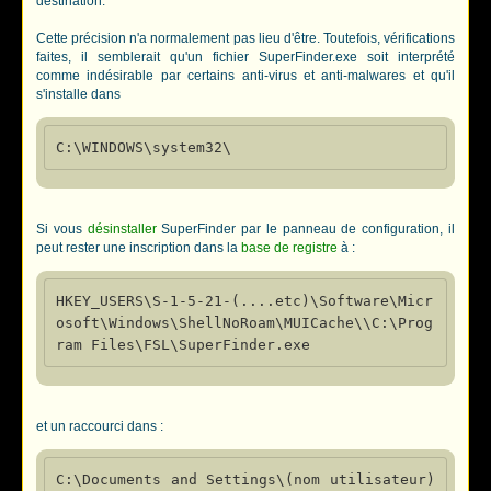
destination.
Cette précision n'a normalement pas lieu d'être. Toutefois, vérifications
faites, il semblerait qu'un fichier SuperFinder.exe soit interprété
comme indésirable par certains anti-virus et anti-malwares et qu'il
s'installe dans
Si vous
désinstaller
SuperFinder par le panneau de configuration, il
peut rester une inscription dans la
base de registre
à :
HKEY_USERS\S-1-5-21-(....etc)\Software\Micr
osoft\Windows\ShellNoRoam\MUICache\\C:\Prog
et un raccourci dans :
C:\Documents and Settings\(nom utilisateur)