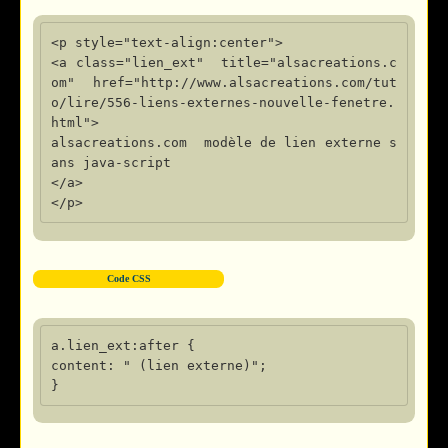
<p style="text-align:center">

<a class="lien_ext"  title="alsacreations.c
om" href="http://www.alsacreations.com/tut
o/lire/556-liens-externes-nouvelle-fenetre.
html">

alsacreations.com  modèle de lien externe s
ans java-script

</a>

Code CSS
a.lien_ext:after {

content: " (lien externe)";
