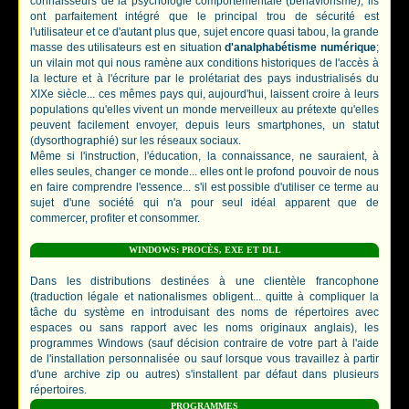
connaisseurs de la psychologie comportementale (béhaviorisme); ils
ont parfaitement intégré que le principal trou de sécurité est
l'utilisateur et ce d'autant plus que, sujet encore quasi tabou, la grande
masse des utilisateurs est en situation
d'analphabétisme numérique
;
un vilain mot qui nous ramène aux conditions historiques de l'accès à
la lecture et à l'écriture par le prolétariat des pays industrialisés du
XIXe siècle... ces mêmes pays qui, aujourd'hui, laissent croire à leurs
populations qu'elles vivent un monde merveilleux au prétexte qu'elles
peuvent facilement envoyer, depuis leurs smartphones, un statut
(dysorthographié) sur les réseaux sociaux.
Même si l'instruction, l'éducation, la connaissance, ne sauraient, à
elles seules, changer ce monde... elles ont le profond pouvoir de nous
en faire comprendre l'essence... s'il est possible d'utiliser ce terme au
sujet d'une société qui n'a pour seul idéal apparent que de
commercer, profiter et consommer.
WINDOWS: PROCÈS, EXE ET DLL
Dans les distributions destinées à une clientèle francophone
(traduction légale et nationalismes obligent... quitte à compliquer la
tâche du système en introduisant des noms de répertoires avec
espaces ou sans rapport avec les noms originaux anglais), les
programmes Windows (sauf décision contraire de votre part à l'aide
de l'installation personnalisée ou sauf lorsque vous travaillez à partir
d'une archive zip ou autres) s'installent par défaut dans plusieurs
répertoires.
PROGRAMMES