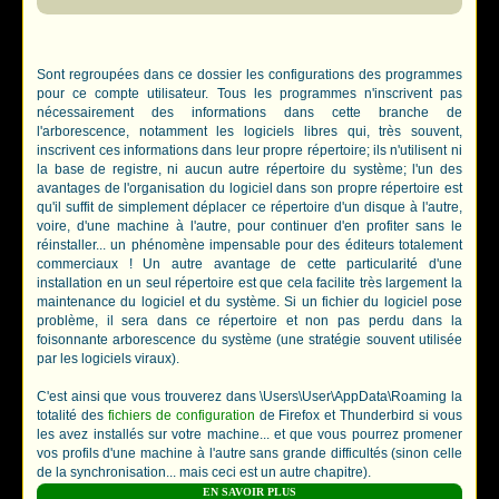
Sont regroupées dans ce dossier les configurations des programmes
pour ce compte utilisateur. Tous les programmes n'inscrivent pas
nécessairement des informations dans cette branche de
l'arborescence, notamment les logiciels libres qui, très souvent,
inscrivent ces informations dans leur propre répertoire; ils n'utilisent ni
la base de registre, ni aucun autre répertoire du système; l'un des
avantages de l'organisation du logiciel dans son propre répertoire est
qu'il suffit de simplement déplacer ce répertoire d'un disque à l'autre,
voire, d'une machine à l'autre, pour continuer d'en profiter sans le
réinstaller... un phénomène impensable pour des éditeurs totalement
commerciaux ! Un autre avantage de cette particularité d'une
installation en un seul répertoire est que cela facilite très largement la
maintenance du logiciel et du système. Si un fichier du logiciel pose
problème, il sera dans ce répertoire et non pas perdu dans la
foisonnante arborescence du système (une stratégie souvent utilisée
par les logiciels viraux).
C'est ainsi que vous trouverez dans \Users\User\AppData\Roaming la
totalité des
fichiers de configuration
de Firefox et Thunderbird si vous
les avez installés sur votre machine... et que vous pourrez promener
vos profils d'une machine à l'autre sans grande difficultés (sinon celle
de la synchronisation... mais ceci est un autre chapitre).
EN SAVOIR PLUS