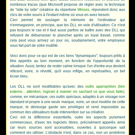
nombreux tracas (que Microsoft propose de régler avec la technique
de "side by side" créatrice du répertoire
Winsxs
, répondent donc aux
clics de votre souris à l'instant même où vous en avez besoin.
Ceci permet de soulager la mémoire de l'ordinateur qui
n'emmagasine, en principe, que les DLL en voie d'utilisation. Ce n'est
pas toujours le cas et il faut aussi parfois se battre avec des DLL qui
refusent de débarrasser le plancher après un loyal travail, comme
cela peut vous arrivez un jour où, soudainement, votre employeur
vous fait part de votre inutilité.
Voici donc pour ce qui est de ces liens "dynamiques", toujours prêts à
être appelés au bon moment, en fonction de l'opportunité de la
situation. Aussi, tentez de rester calme lorsque l'un d'entre-eux devient
réticent, voire, si révolté, qu'il vous inflige, en représailles, un bel
écran bleu.
Les DLL ne sont modifiables qu'avec des
outils appropriées (lien
externe... attention, logiciel à manier en sachant ce que vous faite)
,
comme, en mécanique, ces outils spéciaux, adaptés à un vissage non
standard et propre à une seule marque, voire, un seul modèle de cette
marque; le démiurge garde ses privilèges et rend impossible au
commun des utilisateurs toute intervention sur sa création.
Ceci est la différence essentielle, outre les aspects purement
commerciaux, d'avec les logiciels libres, précisément appelés ainsi
car leurs sources sont accessibles, ouvertes à quiconque sait
comment les utiliser. L'obstacle n'est, dans ce cas, non un problème