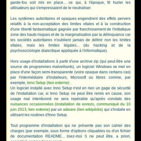
garde-fou soit mis en place... ce qui, à l'époque, fit hurler les
utilisateurs qui s'empressaient de le neutraliser.
Les systèmes autoritaires et opaques engendrent des effets pervers
relatifs à la non-acceptation des limites vitales et à la construction
d'une liberté fantasmatique gagnée par franchissement de l'initiatique
zone des hauts risques et de la marginalisation par la délinquance car
les sociétés autoritaires n'oublient jamais de définir non les limites
vitales, mais les limites légales... (du hacking et de la
psychosociologie dialectique appliquée à l'informatique).
Hors usage d'installations à partir d'une archive zip (qui peut être une
source de programmes malveillants), un logiciel Windows se met en
place d'une façon semi-transparente (voire opaque dans certains cas)
par l'intermédiaire d'installeurs, Microsoft ou libres comme, par
exemple,
Inno Setup (lien externe)
.
Un logiciel installé avec Inno Setup n'est en rien un gage de sécurité
de l'installation car, si Inno Setup ne peut être remis en cause, son
usage mal intentionné ne sera repérable qu'après constats des
nuisances occasionnées (installation de eorezo, communiqué du 10
juin 2013, lien externe)
par un
adware (lien wikipédia)
qui s'installe en
utilisant les routines d'Inno Setup.
Tout programme d'installation qui ne présente pas son cahier des
charges (par exemple, sous forme d'options cliquables ou d'un fichier
de documentation README... lisez-moi !) ne peut être, a priori,