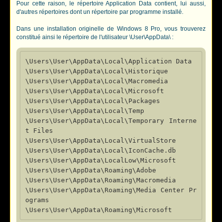
Pour cette raison, le répertoire Application Data contient, lui aussi,
d'autres répertoires dont un répertoire par programme installé.
Dans une installation originelle de Windows 8 Pro, vous trouverez
constitué ainsi le répertoire de l'utilisateur \User\AppData\ :
\Users\User\AppData\Local\Application Data

\Users\User\AppData\Local\Historique

\Users\User\AppData\Local\Macromedia

\Users\User\AppData\Local\Microsoft

\Users\User\AppData\Local\Packages

\Users\User\AppData\Local\Temp

\Users\User\AppData\Local\Temporary Interne
t Files

\Users\User\AppData\Local\VirtualStore

\Users\User\AppData\Local\IconCache.db

\Users\User\AppData\LocalLow\Microsoft

\Users\User\AppData\Roaming\Adobe

\Users\User\AppData\Roaming\Macromedia

\Users\User\AppData\Roaming\Media Center Pr
ograms
