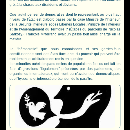
gré, à la chasse aux dissidents et déviants.
Que faut-il penser de démocraties dont le représentant, au plus haut
niveau de l'État, est d'abord passé par la case Ministre de l'Intérieur,
de la Sécurité Intérieure et des Libertés Locales, Ministre de l'Intérieur
et de l'Aménagement du Territoire ? (Étapes du parcours de Nicolas
Sarkozy); François Mitterrand avait un passé tout aussi chargé en la
matière.
La "démocratie" que nous connaissons et ses gardes-fous
constitutionnels sont des états fluctuants du pouvoir qui peuvent être
rapidement et arbitrairement remis en question.
Les minorités ou/et des pans entiers de populations font ou ont fait les
frais d'agressions "légalement" préparées par des parlements, des
organismes internationaux, qui n'ont ou n'avaient de démocratiques,
que l'hypocrite et intéressée prétention de le paraître.