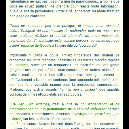
l'abondance ne nuit pas... ceci n'a rien de paranoïaque... à moins que
vous ne soyez partisan de prendre pour réalité toute information,
quelque soit sa provenance. L'officialité, apparente ou réelle n'est en
rien gage de confiance.
"
Nous ne soutenons pas cette pratique, ni aucune autre visant à
altérer l'intégrité de nos résultats de recherche, mais en aucun cas
cette pratique n'affecte la qualité générale de notre moteur de
recherche dont l'impartialité reste, comme toujours, au centre de notre
action
"
réponse de Google
à l'affaire dite du "trou du cul".
Impartialité ? Dans le doute, limitez l'ingérence des moteur de
recherche sur votre machine, désinstallez les barres d'accès rapides
ou
toolbars
, surveillez ou temporisez les "facilités" en tout genre
(pages d'accueil par défaut, auto-complétion et autres aides à la
saisie, cookies, etc...). Les utilisateurs travaillent gratuitement et
bénévolement à l'apport de contenus (une apparente belle idée) et de
données (une véritable manne pour la prospection commerciale).
Protégez vos jardins secrets (
"je n'ai rien à cacher"
) des appétits
voraces de firmes et/ou d'états sans scrupules.
LOPSSI2 (lien externe)
, c'est à dire la "
loi d'orientation et de
programmation pour la performance de la sécurité intérieure
" permet,
en certaines circonstances, diverses
investigations policières (lien
externe)
sur les matériels informatiques.
Les fournisseurs d'accès internet, dans l'obligation de conserver en
archives les données de leurs clients, participent de bon ou mauvais