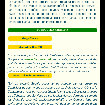
Le mammifère humain terrestre est un prédateur par nécessité qui a
néanmoins le privilège unique d'avoir libéré ses mains et son cerveau
par sa position bipède... son cerveau, y compris électronique, lui
ouvre les solutions qui lui permettent de limiter l'impact de ses
prédations sur toutes formes de vie car rien n'a jamais été immuable,
rien ne s'est jamais fait par un transitoire chaos.
DE GOOGLE À WIKIPEDIA
Google Chrome
Extrait article 11, en 2008
"
En fournissant, publiant ou affichant des contenus, vous accordez à
Google une
licence (lien externe)
permanente, irrévocable, mondiale,
gratuite et non exclusive permettant de reproduire, traduire, publier,
présenter en public et distribuer tout Contenu que vous avez fourni,
publié ou affiché sur les Services ou par le biais de ces derniers
."
Licence d'utilisation (articles 8 et 10)
"
8.4 La société Google reconnaît et accepte par les présentes
Conditions qu'elle ne pourra acquérir aucun droit, titre ou intérêt sur le
Contenu que vous ou vos concédants fournissez, publiez, transmettez
ou affichez sur les Services ou par le biais de ces derniers, y compris
les droits de propriété intellectuelle relatifs à ce Contenu (que ces
droits soient déposés ou non, et partout dans le monde où ces droits