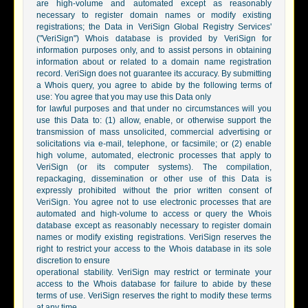
are high-volume and automated except as reasonably
necessary to register domain names or modify existing
registrations; the Data in VeriSign Global Registry Services'
("VeriSign") Whois database is provided by VeriSign for
information purposes only, and to assist persons in obtaining
information about or related to a domain name registration
record. VeriSign does not guarantee its accuracy. By submitting
a Whois query, you agree to abide by the following terms of
use: You agree that you may use this Data only
for lawful purposes and that under no circumstances will you
use this Data to: (1) allow, enable, or otherwise support the
transmission of mass unsolicited, commercial advertising or
solicitations via e-mail, telephone, or facsimile; or (2) enable
high volume, automated, electronic processes that apply to
VeriSign (or its computer systems). The compilation,
repackaging, dissemination or other use of this Data is
expressly prohibited without the prior written consent of
VeriSign. You agree not to use electronic processes that are
automated and high-volume to access or query the Whois
database except as reasonably necessary to register domain
names or modify existing registrations. VeriSign reserves the
right to restrict your access to the Whois database in its sole
discretion to ensure
operational stability. VeriSign may restrict or terminate your
access to the Whois database for failure to abide by these
terms of use. VeriSign reserves the right to modify these terms
at any time.