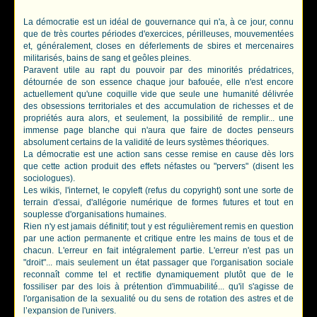
La démocratie est un idéal de gouvernance qui n'a, à ce jour, connu
que de très courtes périodes d'exercices, périlleuses, mouvementées
et, généralement, closes en déferlements de sbires et mercenaires
militarisés, bains de sang et geôles pleines.
Paravent utile au rapt du pouvoir par des minorités prédatrices,
détournée de son essence chaque jour bafouée, elle n'est encore
actuellement qu'une coquille vide que seule une humanité délivrée
des obsessions territoriales et des accumulation de richesses et de
propriétés aura alors, et seulement, la possibilité de remplir... une
immense page blanche qui n'aura que faire de doctes penseurs
absolument certains de la validité de leurs systèmes théoriques.
La démocratie est une action sans cesse remise en cause dès lors
que cette action produit des effets néfastes ou "pervers" (disent les
sociologues).
Les wikis, l'internet, le copyleft (refus du copyright) sont une sorte de
terrain d'essai, d'allégorie numérique de formes futures et tout en
souplesse d'organisations humaines.
Rien n'y est jamais définitif; tout y est régulièrement remis en question
par une action permanente et critique entre les mains de tous et de
chacun. L'erreur en fait intégralement partie. L'erreur n'est pas un
"droit"... mais seulement un état passager que l'organisation sociale
reconnaît comme tel et rectifie dynamiquement plutôt que de le
fossiliser par des lois à prétention d'immuabilité... qu'il s'agisse de
l'organisation de la sexualité ou du sens de rotation des astres et de
l’expansion de l'univers.