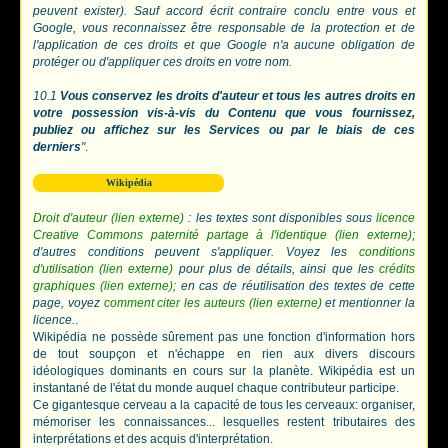
peuvent exister). Sauf accord écrit contraire conclu entre vous et
Google, vous reconnaissez être responsable de la protection et de
l'application de ces droits et que Google n'a aucune obligation de
protéger ou d'appliquer ces droits en votre nom.
10.1
Vous conservez les droits d'auteur et tous les autres droits en
votre possession vis-à-vis du Contenu que vous fournissez,
publiez ou affichez sur les Services ou par le biais de ces
derniers
"
.
Wikipédia
Droit d'auteur (lien externe)
: les textes sont disponibles sous
licence
Creative Commons paternité partage à l'identique (lien externe)
;
d'autres conditions peuvent s'appliquer. Voyez les
conditions
d'utilisation (lien externe)
pour plus de détails, ainsi que les
crédits
graphiques (lien externe)
; en cas de réutilisation des textes de cette
page, voyez
comment citer les auteurs (lien externe)
et mentionner la
licence.
.
Wikipédia ne possède sûrement pas une fonction d'information hors
de tout soupçon et n'échappe en rien aux divers discours
idéologiques dominants en cours sur la planète. Wikipédia est un
instantané de l'état du monde auquel chaque contributeur participe.
Ce gigantesque cerveau a la capacité de tous les cerveaux: organiser,
mémoriser les connaissances... lesquelles restent tributaires des
interprétations et des acquis d'interprétation.