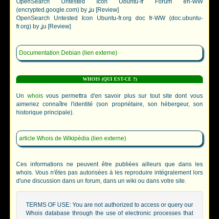
OpenSearch Untested Icon Ubuntu-fr Forum en-WW
(encrypted.google.com) by ʝu [Review]
OpenSearch Untested Icon Ubuntu-fr.org doc fr-WW (doc.ubuntu-
fr.org) by ʝu [Review]
Documentation Debian (lien externe)
WHOIS (QUI EST-CE ?)
Un
whois
vous permettra d'en savoir plus sur tout site dont vous
aimeriez connaître l'identité (son propriétaire, son hébergeur, son
historique principale).
article Whois de Wikipédia (lien externe)
Ces informations ne peuvent être publiées ailleurs que dans les
whois. Vous n'êtes pas autorisées à les reproduire intégralement lors
d'une discussion dans un forum, dans un wiki ou dans votre site.
TERMS OF USE: You are not authorized to access or query our
Whois database through the use of electronic processes that