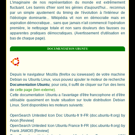
L'imaginaire de nos représentation du monde est extrêmement
fluctuant. Les bannis d'hier sont les génies d'aujourd'hui... reconnus
par un simple ajustement du timing de l'évolution à l'intérieur de
l'idéologie dominante... Wikipédia vit non en démocratie mais en
aspiration démocratique... sans que jamais n'ait commencé l'opération
première, le nettoyage totale et non sans douleurs des fausses ou
apparentes pratiques démocratiques. (Avertissement d'utilisation en
bas de chaque page).
DOCUMENTATION UBUNTU
Depuis le navigateur Mozilla (firefox ou iceweasel) de votre machine
Debian ou Ubuntu Linux, vous pouvez ajouter le moteur de recherche
Documentation Ubuntu
; pour cela, il suffit de cliquer sur l'un des liens
de
cette page (lien externe)
.
Cette documentation Ubuntu a l'avantage d'être francophone et d'être
utilisable quasiment en toute situation sur toute distribution Debian
Linux. Sont disponibles les moteurs suivants:
OpenSearch Untested Icon Doc Ubuntu-fr fr-FR (doc.ubuntu-fr.org) by
Anon [Review]
OpenSearch Untested Icon Ubuntu France fr-FR (doc.ubuntu-fr.org) by
Frank JAMOIS [Review]